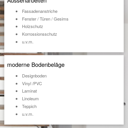
Aussenarbeiten
Fassadenanstriche
Fenster / Türen / Gesims
Holzschutz
Korrossionsschutz
u.v.m.
moderne Bodenbeläge
Designboden
Vinyl /PVC
Laminat
Linoleum
Teppich
u.v.m.