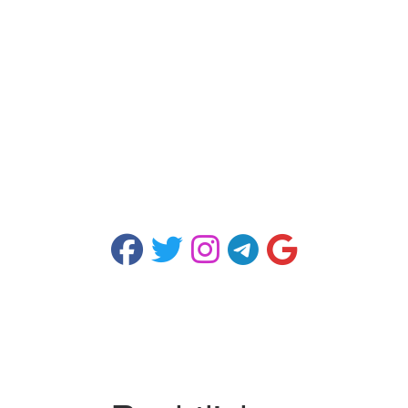
fab fa-facebook
fab fa-twitter
fab fa-instagram
fab fa-telegram-plane
fab fa-google